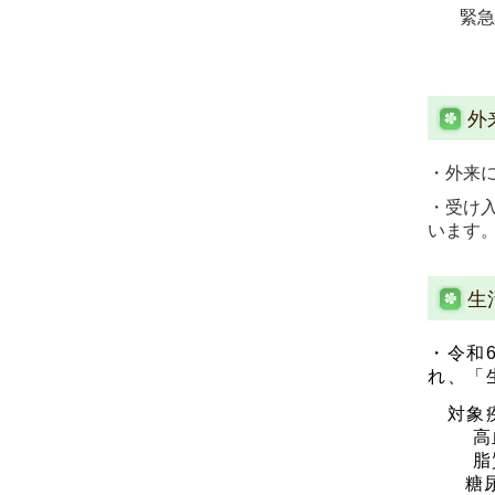
緊急
外
・外来
・受け
います
生
・
令和
れ、「
対象
高血
脂質異
糖尿