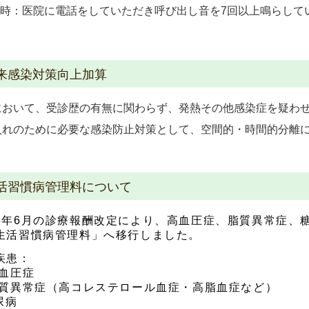
時：医院に電話をしていただき呼び出し音を7回以上鳴らして
来感染対策向上加算
において、受診歴の有無に関わらず、発熱その他感染症を疑わ
入れのために必要な感染防止対策として、空間的・時間的分離
。
活習慣病管理料について
6年6月の診療報酬改定により、高血圧症、脂質異常症、
生活習慣病管理料」へ移行しました。
疾患：
圧症
常症（高コレステロール血症・高脂血症など）
病