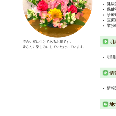
健康
保健
診療
医療
業務
明
待合い室に生けてあるお花です。
皆さんに楽しみにしていただいています。
明細
情
情報
地