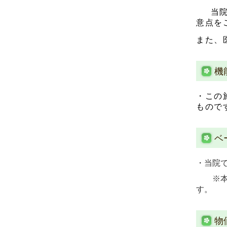
当院で
意点を
また、
機
・この
もので
ベ
・当院
※本加
す。
物